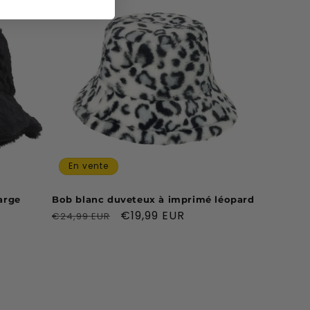
En vente
arge
Bob blanc duveteux à imprimé léopard
Prix
Prix
€19,99 EUR
€24,99 EUR
habituel
promotionnel