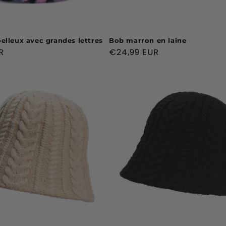
elleux avec grandes lettres
Bob marron en laine
R
Prix
€24,99 EUR
habituel