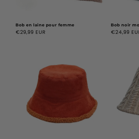
Bob en laine pour femme
Bob noir mo
Prix
€29,99 EUR
Prix
€24,99 EU
habituel
habituel