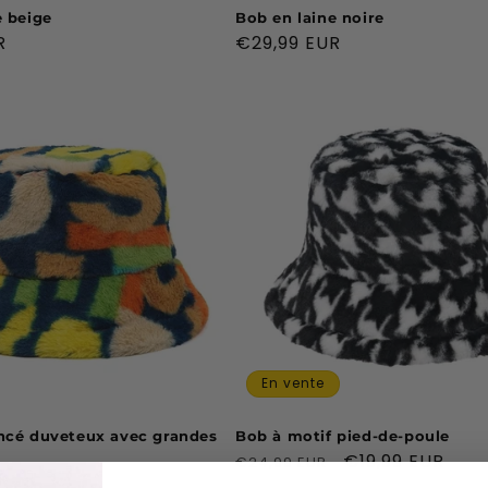
e beige
Bob en laine noire
R
Prix
€29,99 EUR
habituel
En vente
ncé duveteux avec grandes
Bob à motif pied-de-poule
Prix
Prix
€19,99 EUR
€24,99 EUR
R
habituel
promotionnel