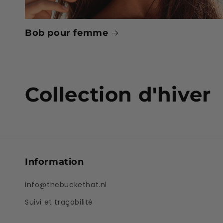
Bob pour femme
C
Collection d'hiver
o
l
Information
l
info@thebuckethat.nl
e
Suivi et traçabilité