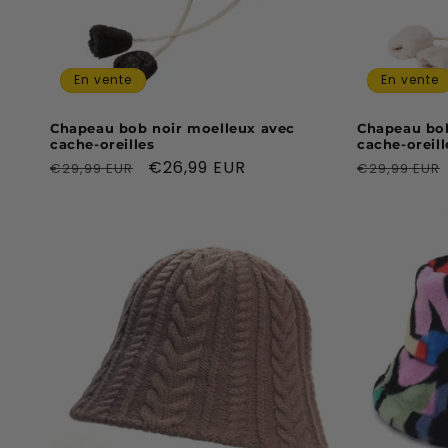
En vente
En vente
Chapeau bob noir moelleux avec
Chapeau bob
cache-oreilles
cache-oreill
Prix
Prix
€26,99 EUR
Prix
€29,99 EUR
€29,99 EUR
habituel
promotionnel
habituel