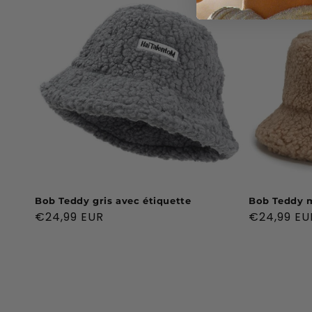
Bob Teddy gris avec étiquette
Bob Teddy m
Prix
€24,99 EUR
Prix
€24,99 EU
habituel
habituel