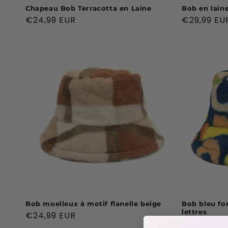
Chapeau Bob Terracotta en Laine
Bob en lain
Prix
€24,99 EUR
Prix
€29,99 EU
habituel
habituel
Bob moelleux à motif flanelle beige
Bob bleu fo
lettres
Prix
€24,99 EUR
Prix
€24,99 EU
habituel