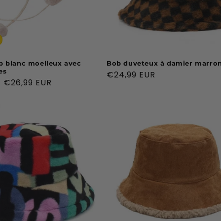
 blanc moelleux avec
Bob duveteux à damier marro
es
Prix
€24,99 EUR
Prix
€26,99 EUR
habituel
promotionnel