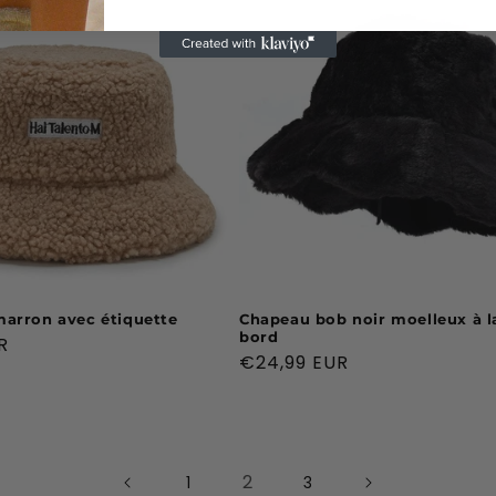
arron avec étiquette
Chapeau bob noir moelleux à l
bord
R
Prix
€24,99 EUR
habituel
2
1
3