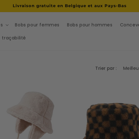
Livraison gratuite en Belgique et aux Pays-Bas
bs
Bobs pour femmes
Bobs pour hommes
Conceve
t traçabilité
Trier par :