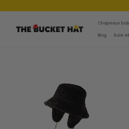
et
passer
au
contenu
Chapeaux bo
Blog
Suivi e