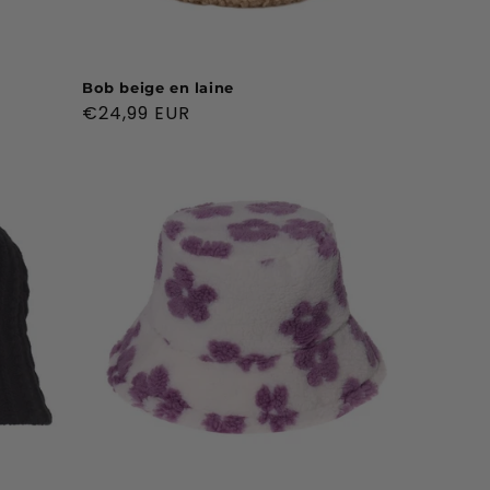
Bob beige en laine
Prix
€24,99 EUR
habituel