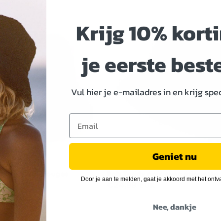
Krijg 10% kort
je eerste best
Vul hier je e-mailadres in en krijg spe
Geniet nu
oir à fleurs rouges
Bob Teddy noir avec étiquette
Door je aan te melden, gaat je akkoord met het ont
R
Prix
€24,99 EUR
habituel
Nee, dankje