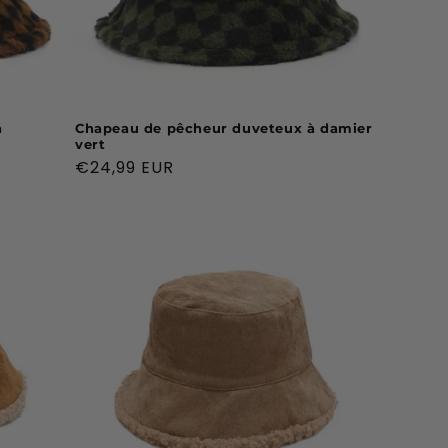
n
Chapeau de pêcheur duveteux à damier
vert
Prix
€24,99 EUR
habituel