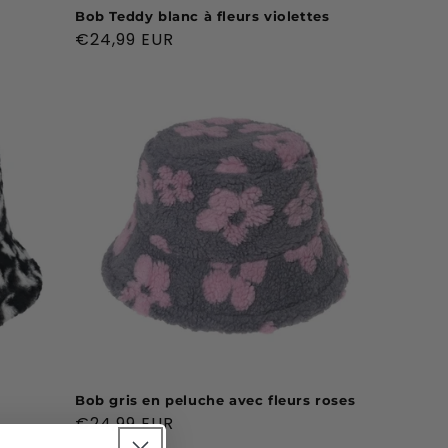
Bob Teddy blanc à fleurs violettes
Prix
€24,99 EUR
habituel
Bob gris en peluche avec fleurs roses
Prix
€24,99 EUR
habituel